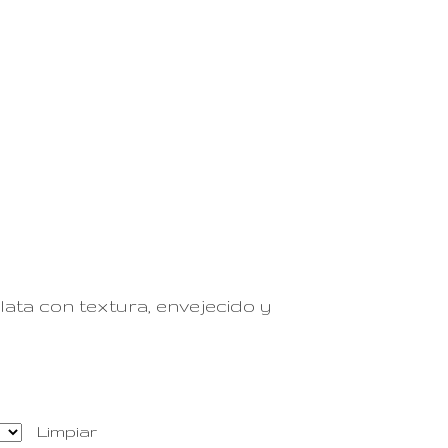
0
EUS
ES
TALLER
CONTACTO
lata con textura, envejecido y
Limpiar