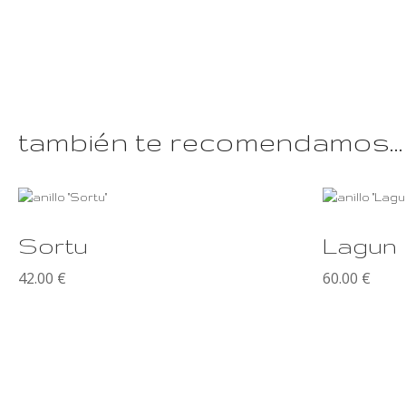
también te recomendamos…
Este
producto
Sortu
Lagun
tiene
múltiples
42.00
€
60.00
€
variantes.
Las
opciones
se
pueden
elegir
en