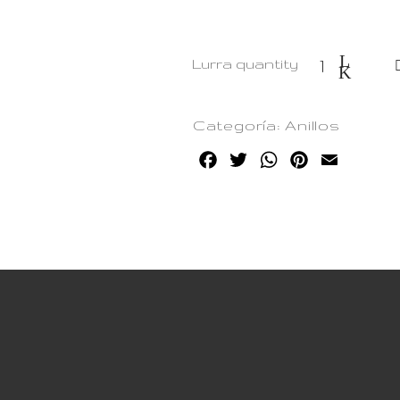
Lurra quantity
Categoría:
Anillos
Facebook
Twitter
WhatsApp
Pinterest
Email