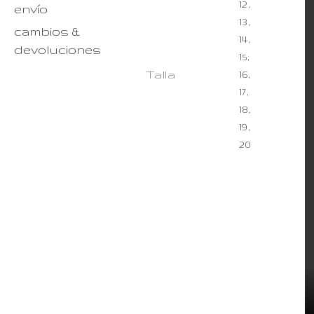
12,
envío
13,
cambios &
14,
devoluciones
15,
Talla
16,
17,
18,
19,
20