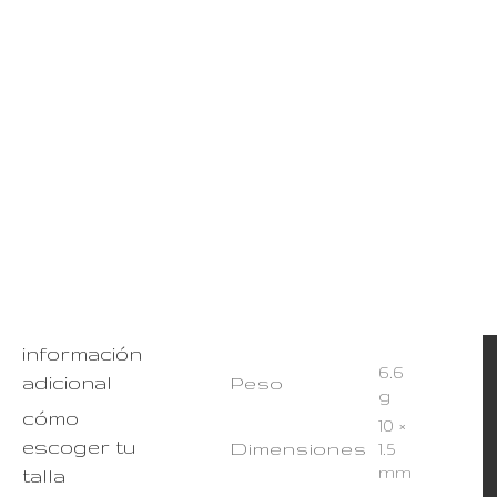
información
6.6
adicional
Peso
g
cómo
10 ×
escoger tu
Dimensiones
1.5
mm
talla